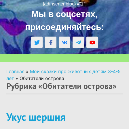
[adinserter block="1"]
АВТОРСКИЕ СКАЗКИ
Мы в соцсетях,
присоединяйтесь:
СКАЗКИ НАРОДОВ МИРА
СКАЗКИ ПО ВОЗРАСТУ
СКАЗКИ ПО РУБРИКАМ
Главная
»
Мои сказки про животных детям 3-4-5
лет
»
Обитатели острова
АУДИОСКАЗКИ
Рубрика «Обитатели острова»
НАПИСАТЬ СКАЗКУ ПО ЗАКАЗУ
Укус шершня
РОДИТЕЛЯМ О ДЕТЯХ