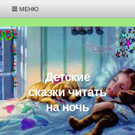
МЕНЮ
РУССКИЕ НАРОДНЫЕ СКАЗКИ
МОИ СКАЗКИ ПРО ГНОМИКА
ДЖУНИПЕРА ДЕТЯМ 2-3 ЛЕТ
Детские
МОИ СКАЗКИ ПРО ЖИВОТНЫХ
ДЕТЯМ 3-4-5 ЛЕТ
сказки читать
на ночь
МОИ СКАЗКИ ПРО
ИНОПЛАНЕТЯНИНА ПИПА ДЕТЯМ
5-6-7 ЛЕТ