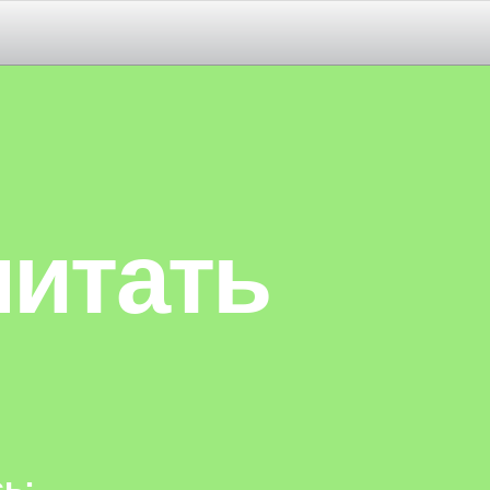
читать
ь: