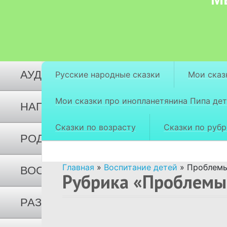
СКАЗКИ ПО ВОЗРАСТУ
СКАЗКИ ПО РУБРИКАМ
АУДИОСКАЗКИ
Русские народные сказки
Мои сказ
Мои сказки про инопланетянина Пипа дет
НАПИСАТЬ СКАЗКУ ПО ЗАКАЗУ
Сказки по возрасту
Сказки по руб
РОДИТЕЛЯМ О ДЕТЯХ
Главная
»
Воспитание детей
»
Проблемы
ВОСПИТАНИЕ ДЕТЕЙ
Рубрика «Проблемы
РАЗВИТИЕ ДЕТЕЙ