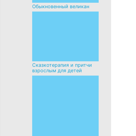
Обыкновенный великан
Сказкотерапия и притчи
взрослым для детей