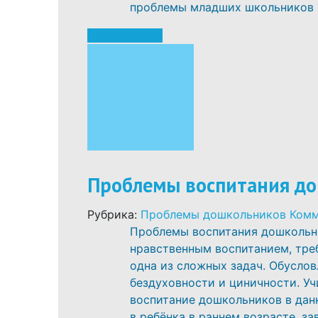
проблемы младших школьников .
Читать далее
Проблемы воспитания д
Рубрика:
Проблемы дошкольников
Комм
Проблемы воспитания дошкольни
нравственным воспитанием, треб
одна из сложных задач. Обусло
бездуховности и циничности. Уч
воспитание дошкольников в данн
в ребёнка в раннем возрасте, зав