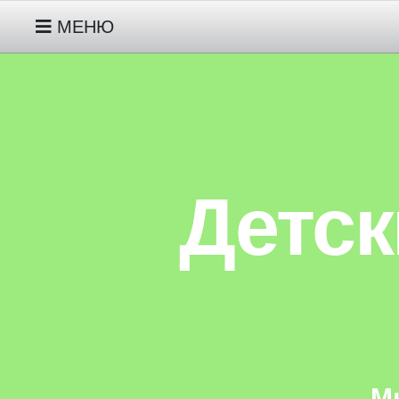
МЕНЮ
РУССКИЕ НАРОДНЫЕ СКАЗКИ
МОИ СКАЗКИ ПРО ГНОМИКА ДЖУНИПЕ
МОИ СКАЗКИ ПРО ЖИВОТНЫХ ДЕТЯМ 
Детск
МОИ СКАЗКИ ПРО ИНОПЛАНЕТЯНИНА 
АВТОРСКИЕ СКАЗКИ
СКАЗКИ НАРОДОВ МИРА
М