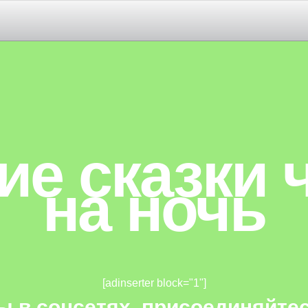
РА ДЕТЯМ 2-3 ЛЕТ
3-4-5 ЛЕТ
ие сказки 
на ночь
ПИПА ДЕТЯМ 5-6-7 ЛЕТ
[adinserter block="1"]
ы в соцсетях, присоединяйтес