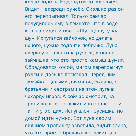
кочке сидеть. Надо идти потихоньку».
Видит – впереди ручеёк. Сколько раз он
его перепрыгивал! Только сейчас
почудилось ему в темноте, что в воде
кто-то сидит и поет: «Шу-шу-шу, у-ку-
шу». Испугался зайчонок, но делать
нечего, нужно подойти поближе. Луна
сверкнула, осветила ручеёк, и понял
зайчишка, что это просто камыш шумит.
Обрадовался косой, мигом перепрыгнул
ручей и дальше поскакал. Перед ним
лужайка. Целыми днями он, бывало, с
братьями и сестрами на этом луге в
чехарду играл. А сейчас смотрит, на
тропинке кто-то лежит и клокочет: «Ти-
ти-ти у-хо-ди». Испугался трусишка, но
домой идти нужно. Вот луна своим
сиянием тропинку осветила, видит зайка,
что это просто бревнышко лежит, а в