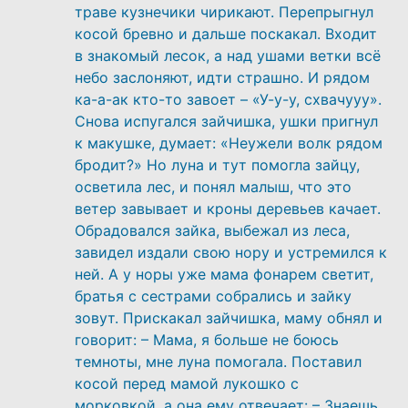
траве кузнечики чирикают. Перепрыгнул
косой бревно и дальше поскакал. Входит
в знакомый лесок, а над ушами ветки всё
небо заслоняют, идти страшно. И рядом
ка-а-ак кто-то завоет – «У-у-у, схвачууу».
Снова испугался зайчишка, ушки пригнул
к макушке, думает: «Неужели волк рядом
бродит?» Но луна и тут помогла зайцу,
осветила лес, и понял малыш, что это
ветер завывает и кроны деревьев качает.
Обрадовался зайка, выбежал из леса,
завидел издали свою нору и устремился к
ней. А у норы уже мама фонарем светит,
братья с сестрами собрались и зайку
зовут. Прискакал зайчишка, маму обнял и
говорит: – Мама, я больше не боюсь
темноты, мне луна помогала. Поставил
косой перед мамой лукошко с
морковкой, а она ему отвечает: – Знаешь,