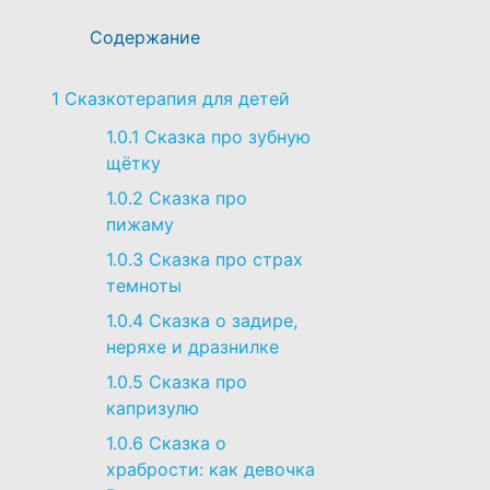
ВОСПИТАНИЕ ДЕТЕЙ
Содержание
РАЗВИТИЕ ДЕТЕЙ
1
Сказкотерапия для детей
1.0.1
Сказка про зубную
СМОТРЕТЬ СПИСОК ВСЕХ
щётку
СКАЗОК И СТАТЕЙ ПРО ДЕТЕЙ
1.0.2
Сказка про
пижаму
1.0.3
Сказка про страх
темноты
1.0.4
Сказка о задире,
неряхе и дразнилке
1.0.5
Сказка про
капризулю
1.0.6
Сказка о
храбрости: как девочка