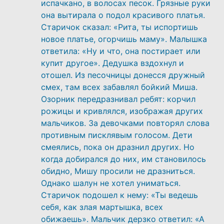
испачкано, в волосах песок. Грязные руки
она вытирала о подол красивого платья.
Старичок сказал: «Рита, ты испортишь
новое платье, огорчишь маму». Малышка
ответила: «Ну и что, она постирает или
купит другое». Дедушка вздохнул и
отошел. Из песочницы донесся дружный
смех, там всех забавлял бойкий Миша.
Озорник передразнивал ребят: корчил
рожицы и кривлялся, изображая других
мальчиков. За девочками повторял слова
противным писклявым голосом. Дети
смеялись, пока он дразнил других. Но
когда добирался до них, им становилось
обидно, Мишу просили не дразниться.
Однако шалун не хотел униматься.
Старичок подошел к нему: «Ты ведешь
себя, как злая мартышка, всех
обижаешь». Мальчик дерзко ответил: «А