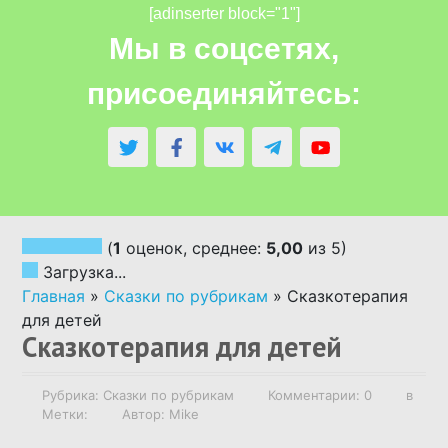
[adinserter block="1"]
АВТОРСКИЕ СКАЗКИ
Мы в соцсетях,
присоединяйтесь:
СКАЗКИ НАРОДОВ МИРА
СКАЗКИ ПО ВОЗРАСТУ
СКАЗКИ ПО РУБРИКАМ
(
1
оценок, среднее:
5,00
из 5)
Загрузка...
АУДИОСКАЗКИ
Главная
»
Сказки по рубрикам
»
Сказкотерапия
для детей
Сказкотерапия для детей
НАПИСАТЬ СКАЗКУ ПО ЗАКАЗУ
Рубрика:
Сказки по рубрикам
Комментарии: 0
в
РОДИТЕЛЯМ О ДЕТЯХ
Метки:
Автор: Mike