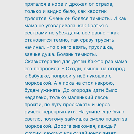
прятался в норе и дрожал от страха,
только и видно было, как хвостик
трясется. Очень он боялся темноты. И как
мама не уговаривала, как братья с
сестрами не убеждали, всё равно – как
становится темно, так сразу трусить
начинал. Что с него взять, трусишка,
заячья душа. Боязнь темноты.
Сказкотерапия для детей Как-то раз мама
его попросила: – Сходи, сынок, на огород
к бабушке, попроси у неё лукошко с
морковкой. А я пока на стол накрою,
будем ужинать. До огорода идти было
недалеко, только маленький лесок
пройти, по лугу проскакать и через
ручеёк перепрыгнуть. На улице еще было
светло, поэтому зайчишка смело пошел за
морковкой. Дорога знакомая, каждый
кустик, каждую кочку зайчонок знает.