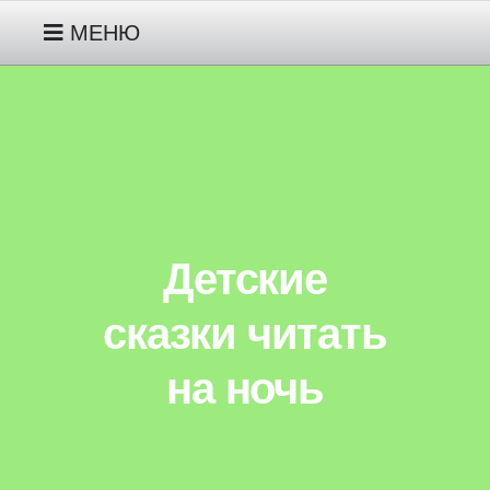
МЕНЮ
РУССКИЕ НАРОДНЫЕ СКАЗКИ
МОИ СКАЗКИ ПРО ГНОМИКА
ДЖУНИПЕРА ДЕТЯМ 2-3 ЛЕТ
Детские
МОИ СКАЗКИ ПРО ЖИВОТНЫХ
ДЕТЯМ 3-4-5 ЛЕТ
сказки читать
на ночь
МОИ СКАЗКИ ПРО
ИНОПЛАНЕТЯНИНА ПИПА ДЕТЯМ
5-6-7 ЛЕТ