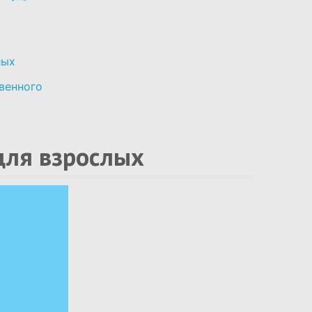
лых
венного
для взрослых