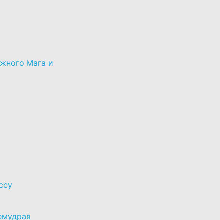
 СТАТЕЙ ПРО ДЕТЕЙ
ежного Мага и
ссу
емудрая