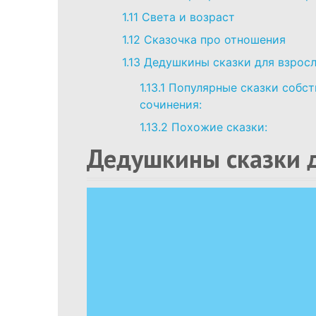
1.11
Света и возраст
1.12
Сказочка про отношения
1.13
Дедушкины сказки для взрос
1.13.1
Популярные сказки собст
сочинения:
1.13.2
Похожие сказки:
Дедушкины сказки 