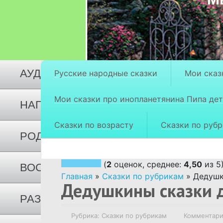
СКАЗКИ ПО ВОЗРАСТУ
СКАЗКИ ПО РУБРИКАМ
АУДИОСКАЗКИ
Русские народные сказки
Мои сказ
Мои сказки про инопланетянина Пипа дет
НАПИСАТЬ СКАЗКУ ПО ЗАКАЗУ
Сказки по возрасту
Сказки по руб
РОДИТЕЛЯМ О ДЕТЯХ
(
2
оценок, среднее:
4,50
из 5
ВОСПИТАНИЕ ДЕТЕЙ
Главная
»
Сказки по рубрикам
»
Дедушк
Дедушкины сказки 
РАЗВИТИЕ ДЕТЕЙ
Рубрика:
Сказки по рубрикам
Комментари