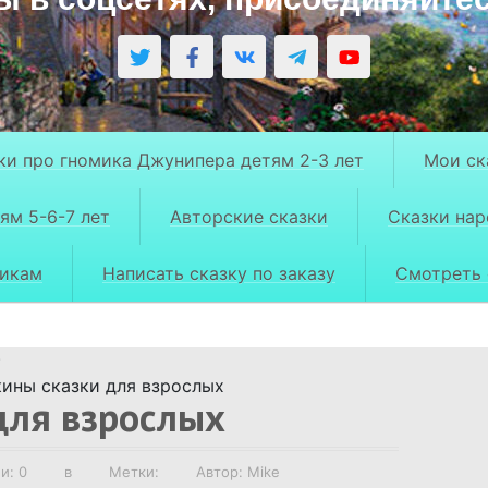
ки про гномика Джунипера детям 2-3 лет
Мои ск
ям 5-6-7 лет
Авторские сказки
Сказки на
рикам
Написать сказку по заказу
Смотреть 
)
ины сказки для взрослых
для взрослых
и: 0
в
Метки:
Автор: Mike