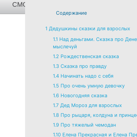
СМОТРЕТЬ СПИСОК ВСЕХ СКАЗОК И
Содержание
1
Дедушкины сказки для взрослых
1.1
Над деньгами. Сказка про Ден
мыслечуй
1.2
Рождественская сказка
1.3
Сказка про правду
1.4
Начинать надо с себя
1.5
Про очень умную девочку
1.6
Новогодняя сказка
1.7
Дед Мороз для взрослых
1.8
Про рыцаря, колдуна и принце
1.9
Про тяжелый чемодан
1.10
Елена Прекрасная и Елена Пр