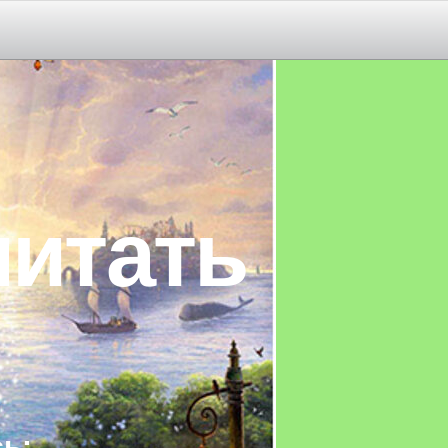
читать
ь: