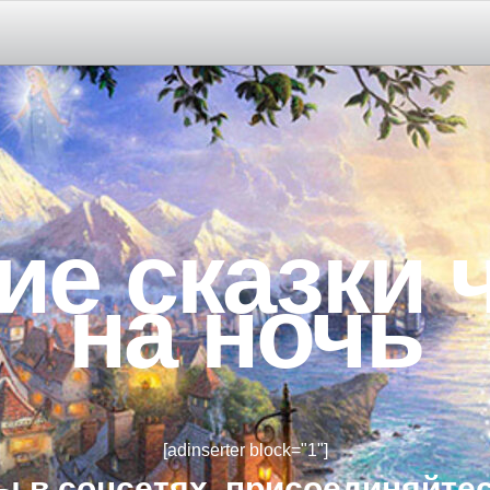
РА ДЕТЯМ 2-3 ЛЕТ
3-4-5 ЛЕТ
ие сказки 
на ночь
ПИПА ДЕТЯМ 5-6-7 ЛЕТ
[adinserter block="1"]
ы в соцсетях, присоединяйтес