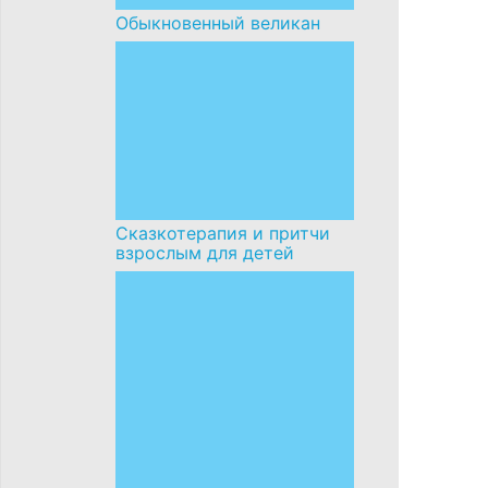
Обыкновенный великан
Сказкотерапия и притчи
взрослым для детей