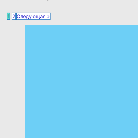
ВОСПИТАНИЕ ДЕТЕЙ
1
2
Следующая »
РАЗВИТИЕ ДЕТЕЙ
СМОТРЕТЬ СПИСОК ВСЕХ
СКАЗОК И СТАТЕЙ ПРО ДЕТЕЙ