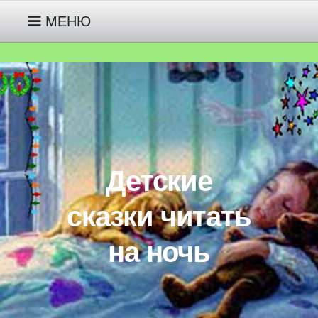
МЕНЮ
РУССКИЕ НАРОДНЫЕ СКАЗКИ
МОИ СКАЗКИ ПРО ГНОМИКА
ДЖУНИПЕРА ДЕТЯМ 2-3 ЛЕТ
Детские
МОИ СКАЗКИ ПРО ЖИВОТНЫХ
ДЕТЯМ 3-4-5 ЛЕТ
сказки читать
на ночь
МОИ СКАЗКИ ПРО
ИНОПЛАНЕТЯНИНА ПИПА ДЕТЯМ
5-6-7 ЛЕТ