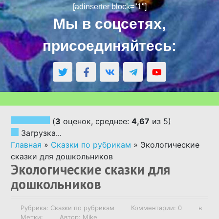
[adinserter block="1"]
АВТОРСКИЕ СКАЗКИ
Мы в соцсетях,
присоединяйтесь:
СКАЗКИ НАРОДОВ МИРА
СКАЗКИ ПО ВОЗРАСТУ
СКАЗКИ ПО РУБРИКАМ
(
3
оценок, среднее:
4,67
из 5)
Загрузка...
АУДИОСКАЗКИ
Главная
»
Сказки по рубрикам
»
Экологические
сказки для дошкольников
Экологические сказки для
НАПИСАТЬ СКАЗКУ ПО ЗАКАЗУ
дошкольников
РОДИТЕЛЯМ О ДЕТЯХ
Рубрика:
Сказки по рубрикам
Комментарии: 0
в
Метки:
Автор: Mike