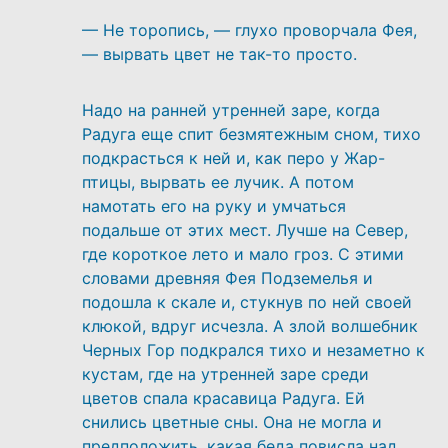
— Не торопись, — глухо проворчала Фея,
— вырвать цвет не так-то просто.
Надо на ранней утренней заре, когда
Радуга еще спит безмятежным сном, тихо
подкрасться к ней и, как перо у Жар-
птицы, вырвать ее лучик. А потом
намотать его на руку и умчаться
подальше от этих мест. Лучше на Север,
где короткое лето и мало гроз. С этими
словами древняя Фея Подземелья и
подошла к скале и, стукнув по ней своей
клюкой, вдруг исчезла. А злой волшебник
Черных Гор подкрался тихо и незаметно к
кустам, где на утренней заре среди
цветов спала красавица Радуга. Ей
снились цветные сны. Она не могла и
предположить, какая беда повисла над