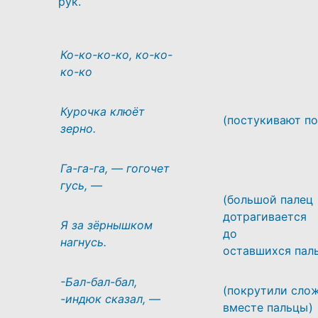
рук.
Ко-ко-ко-ко, ко-ко-
ко-ко
Курочка клюёт
(постукивают по
зерно.
Га-га-га, — гогочет
гусь, —
(большой палец
дотрагивается
Я за зёрнышком
д
нагнусь.
оставшихся пал
-Бал-бал-бал,
(покрутили сло
-индюк сказал, —
вместе пальцы)