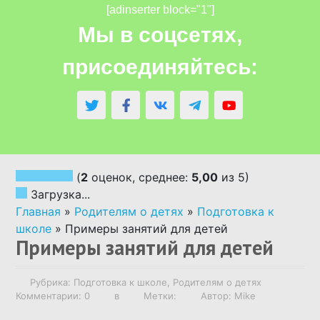
[adinserter block="1"]
АВТОРСКИЕ СКАЗКИ
Мы в соцсетях,
присоединяйтесь:
СКАЗКИ НАРОДОВ МИРА
СКАЗКИ ПО ВОЗРАСТУ
СКАЗКИ ПО РУБРИКАМ
(
2
оценок, среднее:
5,00
из 5)
Загрузка...
АУДИОСКАЗКИ
Главная
»
Родителям о детях
»
Подготовка к
школе
»
Примеры занятий для детей
Примеры занятий для детей
НАПИСАТЬ СКАЗКУ ПО ЗАКАЗУ
Рубрика:
Подготовка к школе
,
Родителям о детях
РОДИТЕЛЯМ О ДЕТЯХ
Комментарии: 0
в
Метки:
Автор: Mike