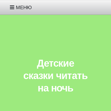
МЕНЮ
РУССКИЕ НАРОДНЫЕ СКАЗКИ
МОИ СКАЗКИ ПРО ГНОМИКА
ДЖУНИПЕРА ДЕТЯМ 2-3 ЛЕТ
Детские
МОИ СКАЗКИ ПРО ЖИВОТНЫХ
ДЕТЯМ 3-4-5 ЛЕТ
сказки читать
на ночь
МОИ СКАЗКИ ПРО
ИНОПЛАНЕТЯНИНА ПИПА ДЕТЯМ
5-6-7 ЛЕТ