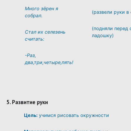
Много зёрен я
(развели руки в
собрал.
(подняли перед 
Стал их селезень
ладошку)
считать:
-Раз,
два,три,четыре,пять!
5. Развитие руки
Цель:
учимся рисовать окружности