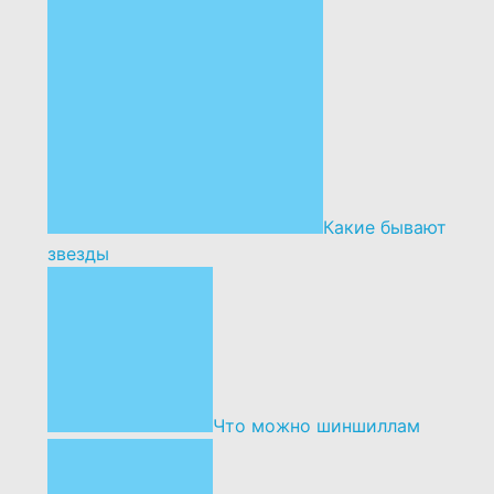
Какие бывают
звезды
Что можно шиншиллам