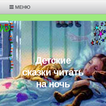
МЕНЮ
РУССКИЕ НАРОДНЫЕ СКАЗКИ
МОИ СКАЗКИ ПРО ГНОМИКА
ДЖУНИПЕРА ДЕТЯМ 2-3 ЛЕТ
Детские
МОИ СКАЗКИ ПРО ЖИВОТНЫХ
ДЕТЯМ 3-4-5 ЛЕТ
сказки читать
на ночь
МОИ СКАЗКИ ПРО
ИНОПЛАНЕТЯНИНА ПИПА ДЕТЯМ
5-6-7 ЛЕТ