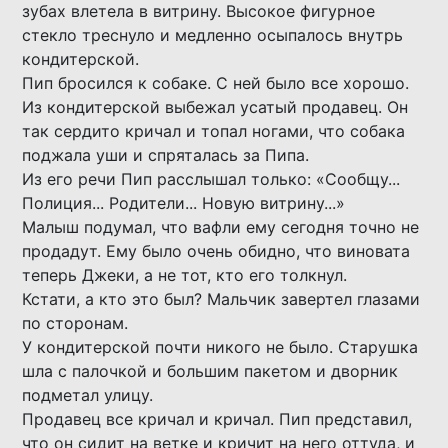
зубах влетела в витрину. Высокое фигурное
стекло треснуло и медленно осыпалось внутрь
кондитерской.
Пип бросился к собаке. С ней было все хорошо.
Из кондитерской выбежал усатый продавец. Он
так сердито кричал и топал ногами, что собака
поджала уши и спряталась за Пипа.
Из его речи Пип расслышал только: «Сообщу...
Полиция... Родители... Новую витрину...»
Малыш подумал, что вафли ему сегодня точно не
продадут. Ему было очень обидно, что виновата
теперь Джеки, а не тот, кто его толкнул.
Кстати, а кто это был? Мальчик завертел глазами
по сторонам.
У кондитерской почти никого не было. Старушка
шла с палочкой и большим пакетом и дворник
подметал улицу.
Продавец все кричал и кричал. Пип представил,
что он сидит на ветке и кричит на него оттуда, и