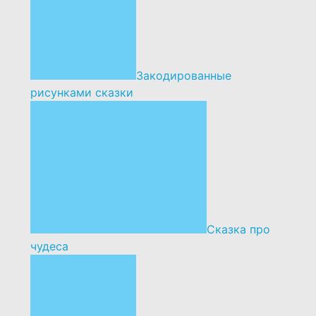
Закодированные
рисунками сказки
Сказка про
чудеса