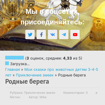
[adinserter block="1"]
АВТОРСКИЕ СКАЗКИ
Мы в соцсетях,
присоединяйтесь:
СКАЗКИ НАРОДОВ МИРА
СКАЗКИ ПО ВОЗРАСТУ
СКАЗКИ ПО РУБРИКАМ
(
3
оценок, среднее:
4,33
из 5)
Загрузка...
АУДИОСКАЗКИ
Главная
»
Мои сказки про животных детям 3-4-5
лет
»
Приключение змеек
»
Родные берега
Родные берега
НАПИСАТЬ СКАЗКУ ПО ЗАКАЗУ
Рубрика:
Приключение змеек
Комментарии: 0
в
РОДИТЕЛЯМ О ДЕТЯХ
Метки:
Автор: Mike