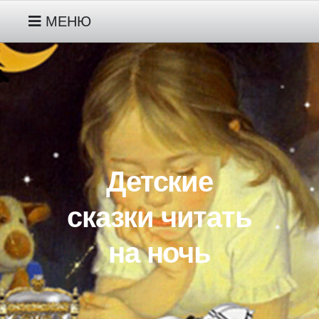
МЕНЮ
РУССКИЕ НАРОДНЫЕ СКАЗКИ
МОИ СКАЗКИ ПРО ГНОМИКА
ДЖУНИПЕРА ДЕТЯМ 2-3 ЛЕТ
Детские
МОИ СКАЗКИ ПРО ЖИВОТНЫХ
ДЕТЯМ 3-4-5 ЛЕТ
сказки читать
на ночь
МОИ СКАЗКИ ПРО
ИНОПЛАНЕТЯНИНА ПИПА ДЕТЯМ
5-6-7 ЛЕТ