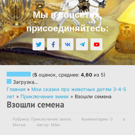
[adinserter block="1"]
АВТОРСКИЕ СКАЗКИ
Мы в соцсетях,
присоединяйтесь:
СКАЗКИ НАРОДОВ МИРА
СКАЗКИ ПО ВОЗРАСТУ
СКАЗКИ ПО РУБРИКАМ
(
5
оценок, среднее:
4,60
из 5)
Загрузка...
АУДИОСКАЗКИ
Главная
»
Мои сказки про животных детям 3-4-5
лет
»
Приключение змеек
»
Взошли семена
Взошли семена
НАПИСАТЬ СКАЗКУ ПО ЗАКАЗУ
Рубрика:
Приключение змеек
Комментарии: 0
в
РОДИТЕЛЯМ О ДЕТЯХ
Метки:
Автор: Mike