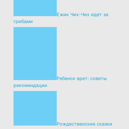
Ежик Чих-Чих идет за
грибами
Ребенок врет: советы
рекомендации
Рождественские сказки