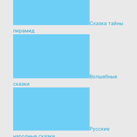
Сказка тайны
пирамид
Волшебные
сказки
Русские
народные сказки