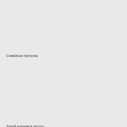
Семейная прогулка
Давай научимся летать