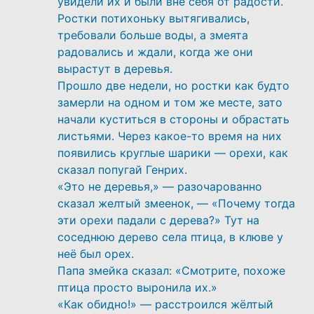
увидели их и были вне себя от радости.
Ростки потихоньку вытягивались,
требовали больше воды, а змеята
радовались и ждали, когда же они
вырастут в деревья.
Прошло две недели, но ростки как будто
замерли на одном и том же месте, зато
начали куститься в стороны и обрастать
листьями. Через какое-то время на них
появились круглые шарики — орехи, как
сказал попугай Генрих.
«Это не деревья,» — разочарованно
сказал желтый змеенок, — «Почему тогда
эти орехи падали с дерева?» Тут на
соседнюю дерево села птица, в клюве у
неё был орех.
Папа змейка сказал: «Смотрите, похоже
птица просто выронила их.»
«Как обидно!» — расстроился жёлтый