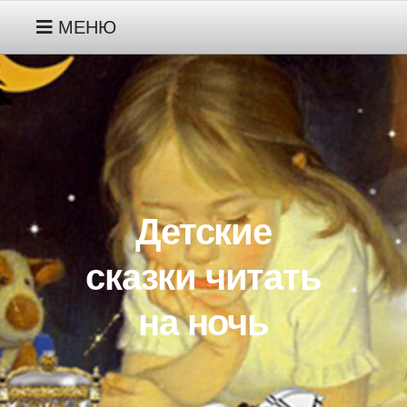
МЕНЮ
РУССКИЕ НАРОДНЫЕ СКАЗКИ
МОИ СКАЗКИ ПРО ГНОМИКА
ДЖУНИПЕРА ДЕТЯМ 2-3 ЛЕТ
Детские
МОИ СКАЗКИ ПРО ЖИВОТНЫХ
ДЕТЯМ 3-4-5 ЛЕТ
сказки читать
на ночь
МОИ СКАЗКИ ПРО
ИНОПЛАНЕТЯНИНА ПИПА ДЕТЯМ
5-6-7 ЛЕТ