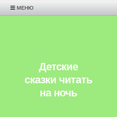
МЕНЮ
РУССКИЕ НАРОДНЫЕ СКАЗКИ
МОИ СКАЗКИ ПРО ГНОМИКА
ДЖУНИПЕРА ДЕТЯМ 2-3 ЛЕТ
Детские
МОИ СКАЗКИ ПРО ЖИВОТНЫХ
ДЕТЯМ 3-4-5 ЛЕТ
сказки читать
на ночь
МОИ СКАЗКИ ПРО
ИНОПЛАНЕТЯНИНА ПИПА ДЕТЯМ
5-6-7 ЛЕТ