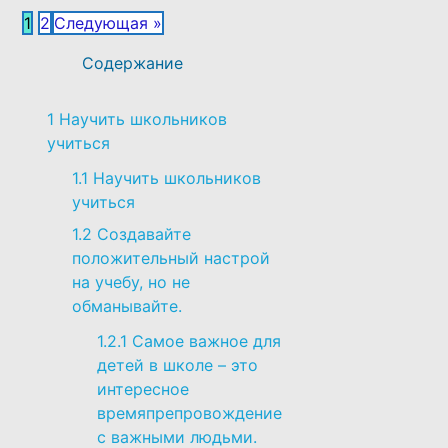
ВОСПИТАНИЕ ДЕТЕЙ
1
2
Следующая »
Содержание
РАЗВИТИЕ ДЕТЕЙ
1
Научить школьников
учиться
СМОТРЕТЬ СПИСОК ВСЕХ
СКАЗОК И СТАТЕЙ ПРО ДЕТЕЙ
1.1
Научить школьников
учиться
1.2
Создавайте
положительный настрой
на учебу, но не
обманывайте.
1.2.1
Самое важное для
детей в школе – это
интересное
времяпрепровождение
с важными людьми.