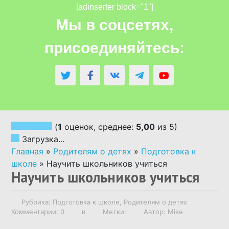
[adinserter block="1"]
АВТОРСКИЕ СКАЗКИ
Мы в соцсетях,
присоединяйтесь:
СКАЗКИ НАРОДОВ МИРА
СКАЗКИ ПО ВОЗРАСТУ
СКАЗКИ ПО РУБРИКАМ
(
1
оценок, среднее:
5,00
из 5)
Загрузка...
АУДИОСКАЗКИ
Главная
»
Родителям о детях
»
Подготовка к
школе
»
Научить школьников учиться
Научить школьников учиться
НАПИСАТЬ СКАЗКУ ПО ЗАКАЗУ
Рубрика:
Подготовка к школе
,
Родителям о детях
РОДИТЕЛЯМ О ДЕТЯХ
Комментарии: 0
в
Метки:
Автор: Mike