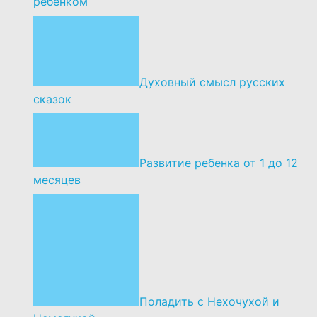
ребенком
Духовный смысл русских
сказок
Развитие ребенка от 1 до 12
месяцев
Поладить с Нехочухой и